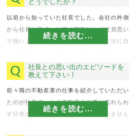
どうでしたか？
とができる風通しの良さも、うちの魅力であ
ると考えています。
以前から知っていた社長でした。会社の外側
から社長を見ていた時の印象は、「社員思い
続きを読む...
で熱い人」という印象でした。そして次に自
分が社員になり、会社の内側から社長を見た
時の印象も全く同じでした。それゆえ、入社
社長との思い出のエピソードを
教えて下さい！
時のギャップは何もなかったです。
前々職の不動産業の仕事を紹介していただい
たのが社長で、その不動産の仕事が忘れられ
続きを読む...
ず社長の所で働くことになるとは思いません
でした笑