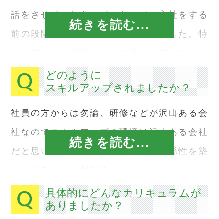
話をさせていただいていたので、入社をする
続きを読む...
前の段階で、不安は解消されていました。特
に、働く人や環境について詳しく教えていた
だいていたので、入社後もスムーズになじむ
どのように
スキルアップされましたか？
ことができたと思います。
社員の方からは勿論、研修などが沢山ある会
社なのでスキルアップの環境は沢山ある会社
続きを読む...
だと思います。お客様との良好な関係性を築
き上げるための対話術や、マインドセットな
どを通じ、会社や組織というものに対する基
具体的にどんなカリキュラムが
ありましたか？
本的な考え方を身に付けました。