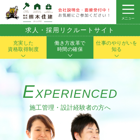
求人・採用リクルートサイト
充実した
働き方改革で
仕事のやりがいを
資格取得制度
時間の確保
知る
E
XPERIENCED
施工管理・設計経験者の方へ