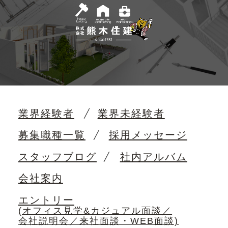
業界経験者
業界未経験者
募集職種一覧
採用メッセージ
スタッフブログ
社内アルバム
会社案内
エントリー
(オフィス見学&カジュアル面談／
会社説明会／来社面談・WEB面談)