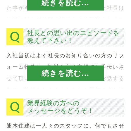
続きを読む...
た事が今でも印象に残ってます。また社長は
社員に限らず仲間の様子をよく観察されてお
り、それは相手を深く理解しようと考えてい
社長との思い出のエピソードを
教えて下さい！
るのではないかと思います。『理解してもら
えてる』という安心感の中で仕事が出来ると
入社当初はよく社長のお知り合いの方のリフ
いうことは、とても幸せな事だと思います。
ォーム物件を、設計と言う立場でお手伝いさ
続きを読む...
せて頂いてました。年配のお客様とお話する
中で、礼節をわきまえながらも同年の者と接
するような、フレンドリーな雰囲気をつくる
業界経験の方への
メッセージをどうぞ！
のがとてもお上手で、この能力は本当に羨ま
しい！と思っていました。
熊木住建は一人々のスタッフに、何でもさせ