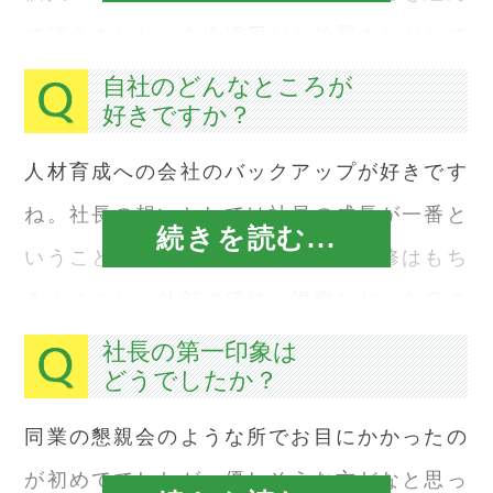
で頂きました。中途採用だと放置されがちで
すが、カリキュラムの内容と自分の成長がリ
自社のどんなところが
好きですか？
ンクしていたので、今の自分があると思いま
す。
人材育成への会社のバックアップが好きです
ね。社長の想いとしては社員の成長が一番と
続きを読む...
いうことを良く耳にします。内部研修はもち
ろんのこと、外部の研修や視察など、自身の
スキルや人間性が成長する環境整備に注力い
社長の第一印象は
どうでしたか？
ただいているので有り難い限りです。
同業の懇親会のような所でお目にかかったの
が初めてでしたが、優しそうな方だなと思っ