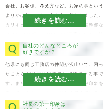
会社、お客様、考え方など。お家の事という
よりかは基本となる考え方を教わりました。
続きを読む...
カリキュラムとしては、社長とや経営幹部な
どと1：1で行う、OFFJTが豊富でした。社
長や経営幹部とじかに接することができたた
自社のどんなところが
好きですか？
め、非常に勉強になりました。
他県にも同じ工務店の仲間が沢山いて、困っ
たことなどは同じ同業者に相談できる事で
続きを読む...
す。また、社員同士が仲が良い所も好印象を
抱いています。やりたいことや考えているこ
とを自分から発信すれば、それを実行するこ
社長の第一印象は